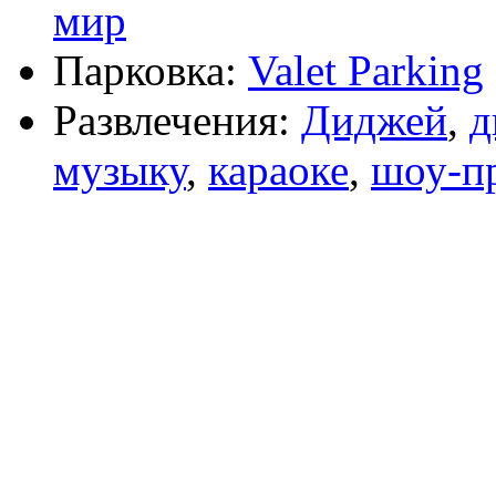
мир
Парковка:
Valet Parking
Развлечения:
Диджей
,
д
музыку
,
караоке
,
шоу-п