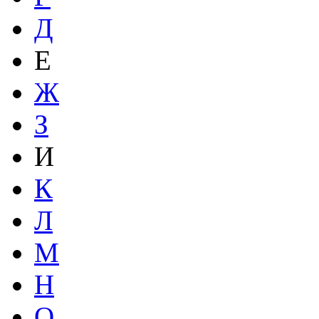
Д
Е
Ж
З
И
К
Л
М
Н
О