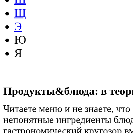
Щ
Э
Ю
Я
Продукты&блюда: в теори
Читаете меню и не знаете, чт
непонятные ингредиенты блюд
гастрономический кругозор вм