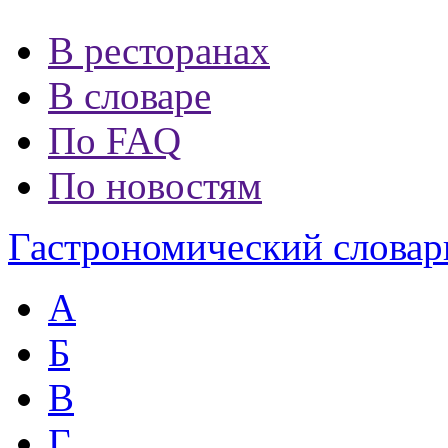
В ресторанах
В словаре
По FAQ
По новостям
Гастрономический словар
А
Б
В
Г