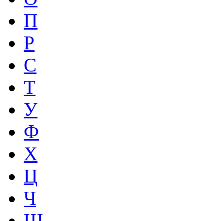
П
Р
С
Т
У
Ф
Х
Ц
Ч
Ш